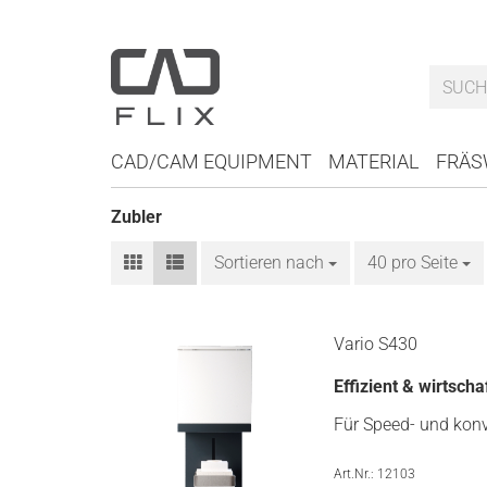
CAD/CAM EQUIPMENT
MATERIAL
FRÄS
Zubler
Sortieren nach
Sortieren nach
40 pro Seite
pro Seite
Vario S430
Effizient & wirtschaf
Für Speed- und konv
Art.Nr.: 12103