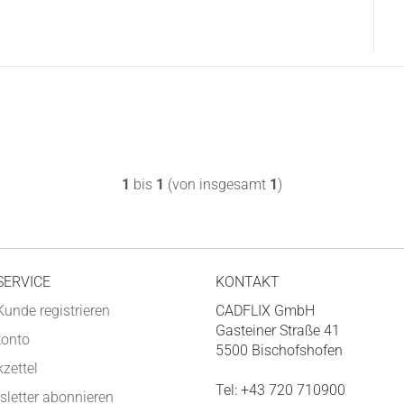
1
bis
1
(von insgesamt
1
)
SERVICE
KONTAKT
Kunde registrieren
CADFLIX GmbH
Gasteiner Straße 41
Konto
5500 Bischofshofen
zettel
Tel: +43 720 710900
letter abonnieren