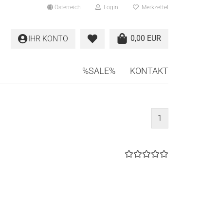
Österreich
Login
Merkzettel
0,00 EUR
IHR KONTO
%SALE%
KONTAKT
1