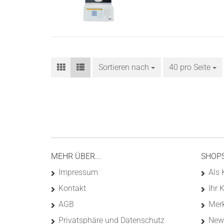
Sortieren nach
Sortieren nach
40 pro Seite
pro Seite
MEHR ÜBER...
SHOP
Impressum
Als 
Kontakt
Ihr 
AGB
Merk
Privatsphäre und Datenschutz
News