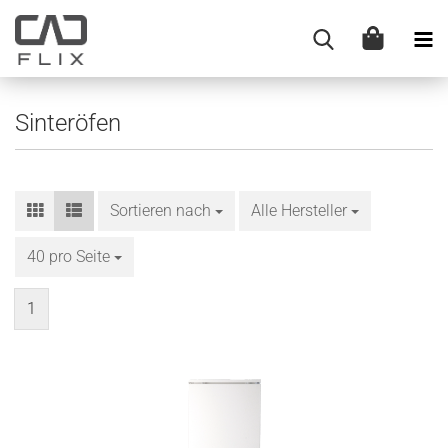
Sinteröfen
Sortieren nach
Sortieren nach
Alle Hersteller
40 pro Seite
pro Seite
1