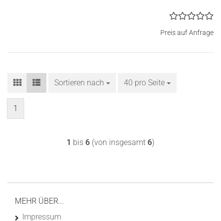
Preis auf Anfrage
Sortieren nach
Sortieren nach
40 pro Seite
pro Seite
1
1
bis
6
(von insgesamt
6
)
MEHR ÜBER...
Impressum