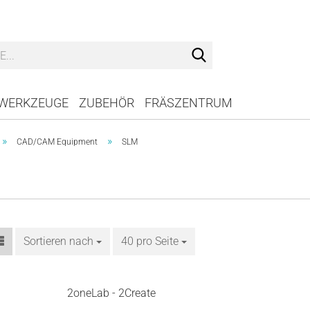
Suche...
WERKZEUGE
ZUBEHÖR
FRÄSZENTRUM
»
»
CAD/CAM Equipment
SLM
Sortieren nach
Sortieren nach
40 pro Seite
pro Seite
2oneLab - 2Create