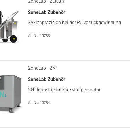
2oneLab - 2Clean
2oneLab Zubehör
Zyklonpräzision bei der Pulverrückgewinnung
Art.Nr.: 15733
2oneLab - 2N²
2oneLab Zubehör
2N² Industrieller Stickstoffgenerator
Art.Nr.: 15734