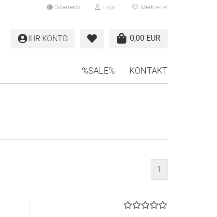
Österreich
Login
Merkzettel
0,00 EUR
IHR KONTO
%SALE%
KONTAKT
1