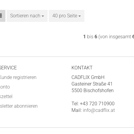
Sortieren nach
Sortieren nach
40 pro Seite
pro Seite
1
bis
6
(von insgesamt
SERVICE
KONTAKT
Kunde registrieren
CADFLIX GmbH
Gasteiner Straße 41
Konto
5500 Bischofshofen
zettel
Tel: +43 720 710900
letter abonnieren
Mail:
info@cadflix.at