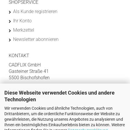
SHOPSERVICE
Als Kunde registrieren
Ihr Konto
Merkzettel
Newsletter abonnieren
KONTAKT
CADFLIX GmbH
Gasteiner Straße 41
5500 Bischofshofen
Tel: +43 720 710900
Diese Webseite verwendet Cookies und andere
Mail:
info@cadflix.at
Technologien
Wir verwenden Cookies und ähnliche Technologien, auch von
Drittanbietern, um die ordentliche Funktionsweise der Website zu
gewährleisten, die Nutzung unseres Angebotes zu analysieren und
SICHER EINKAUFEN MIT
Ihnen ein bestmögliches Einkaufserlebnis bieten zu können. Weitere