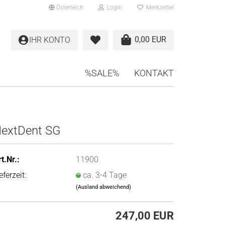
Österreich
Login
Merkzettel
0,00 EUR
IHR KONTO
%SALE%
KONTAKT
extDent SG
t.Nr.:
11900
eferzeit:
ca. 3-4 Tage
(Ausland abweichend)
247,00 EUR