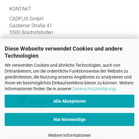
KONTAKT
CADFLIX GmbH
Gasteiner Straße 41
5500 Bischofshofen
Tel: +43 720 710900
Diese Webseite verwendet Cookies und andere
Mail:
info@cadflix.at
Technologien
Wir verwenden Cookies und ähnliche Technologien, auch von
Drittanbietern, um die ordentliche Funktionsweise der Website zu
gewährleisten, die Nutzung unseres Angebotes zu analysieren und
SICHER EINKAUFEN MIT
Ihnen ein bestmögliches Einkaufserlebnis bieten zu können. Weitere
Informationen finden Sie in unserer
Datenschutzerklärung
.
Alle Akzeptieren
Nur Notwendige
Weitere Informationen
Webshop erstellen
mit Gambio.de © 2026