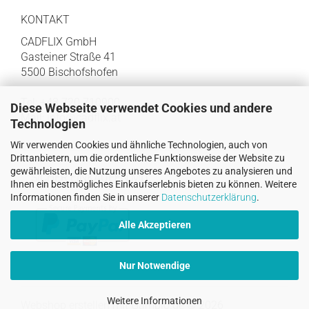
KONTAKT
CADFLIX GmbH
Gasteiner Straße 41
5500 Bischofshofen
Tel: +43 720 710900
Diese Webseite verwendet Cookies und andere
Mail:
info@cadflix.at
Technologien
Wir verwenden Cookies und ähnliche Technologien, auch von
Drittanbietern, um die ordentliche Funktionsweise der Website zu
gewährleisten, die Nutzung unseres Angebotes zu analysieren und
SICHER EINKAUFEN MIT
Ihnen ein bestmögliches Einkaufserlebnis bieten zu können. Weitere
Informationen finden Sie in unserer
Datenschutzerklärung
.
Alle Akzeptieren
Nur Notwendige
Weitere Informationen
Webshop erstellen
mit Gambio.de © 2026