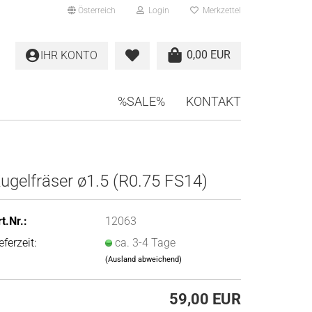
Österreich
Login
Merkzettel
0,00 EUR
IHR KONTO
%SALE%
KONTAKT
ugelfräser ø1.5 (R0.75 FS14)
t.Nr.:
12063
eferzeit:
ca. 3-4 Tage
(Ausland abweichend)
59,00 EUR