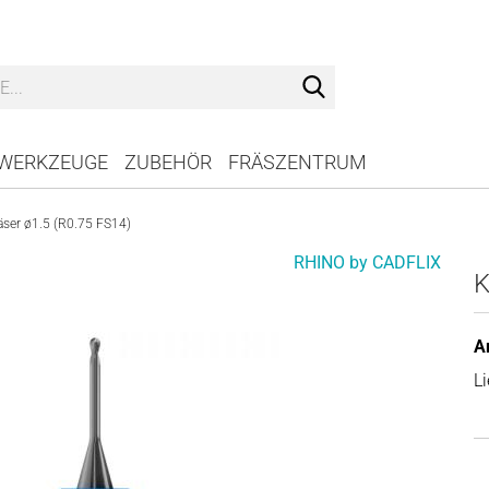
Suche...
WERKZEUGE
ZUBEHÖR
FRÄSZENTRUM
äser ø1.5 (R0.75 FS14)
RHINO by CADFLIX
K
Ar
Li