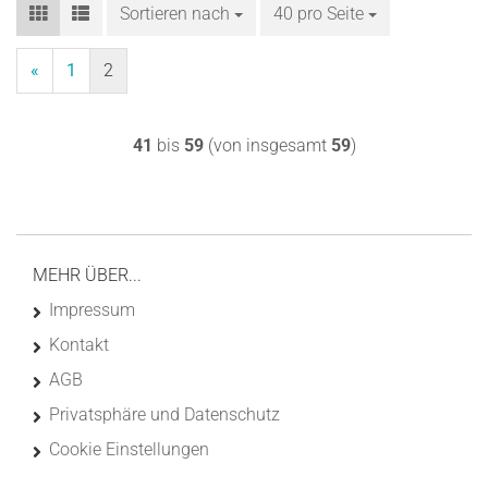
Sortieren nach
Sortieren nach
40 pro Seite
pro Seite
«
1
2
41
bis
59
(von insgesamt
59
)
MEHR ÜBER...
Impressum
Kontakt
AGB
Privatsphäre und Datenschutz
Cookie Einstellungen