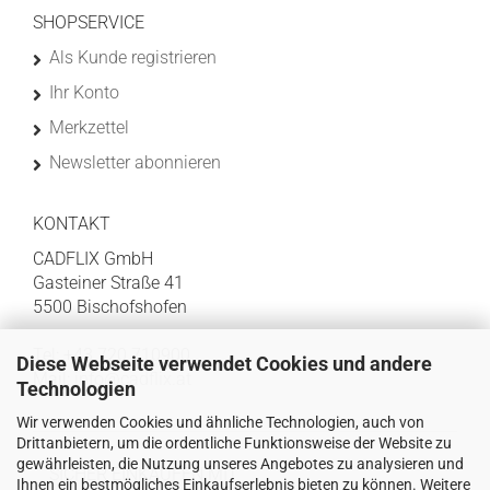
SHOPSERVICE
Als Kunde registrieren
Ihr Konto
Merkzettel
Newsletter abonnieren
KONTAKT
CADFLIX GmbH
Gasteiner Straße 41
5500 Bischofshofen
Tel: +43 720 710900
Diese Webseite verwendet Cookies und andere
Mail:
info@cadflix.at
Technologien
Wir verwenden Cookies und ähnliche Technologien, auch von
Drittanbietern, um die ordentliche Funktionsweise der Website zu
gewährleisten, die Nutzung unseres Angebotes zu analysieren und
SICHER EINKAUFEN MIT
Ihnen ein bestmögliches Einkaufserlebnis bieten zu können. Weitere