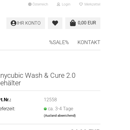
Österreich
Login
Merkzettel
0,00 EUR
IHR KONTO
%SALE%
KONTAKT
nycubic Wash & Cure 2.0
ehälter
t.Nr.:
12558
eferzeit:
ca. 3-4 Tage
(Ausland abweichend)