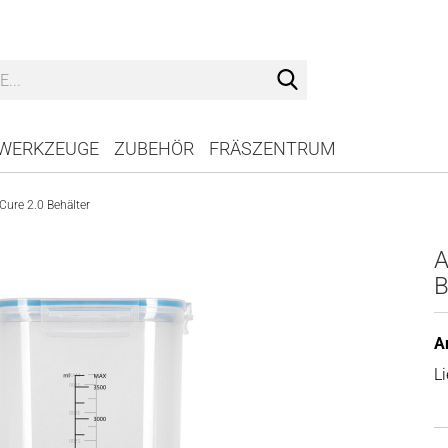
Suche...
WERKZEUGE
ZUBEHÖR
FRÄSZENTRUM
ure 2.0 Behälter
A
B
Ar
Li