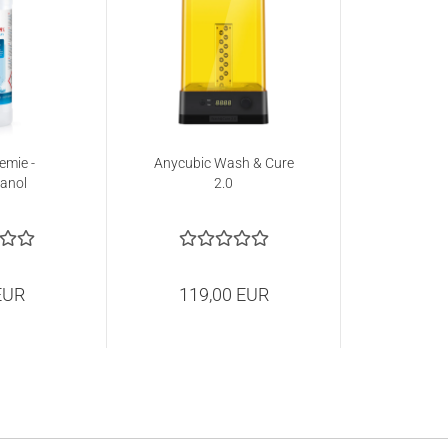
emie -
Anycubic Wash & Cure
anol
2.0
EUR
119,00 EUR